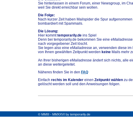
Sie hinterlassen in einem Forum, einer Newsgroup, im Chat
weil Sie direkt erreichbar sein wollen.
Die Folge:
Nach kurzer Zeit haben Mailspider die Spur aufgenommen
bombardiert mit Spammails.
Die Lösung:
Hier kommt
temporarily.de
ins Spiel
Denn bei temporarily.de bekommen Sie eine eMailadresse,
nach vorgegebener Zeit löscht.
Sie legen also eine eMailadresse an, verwenden diese im 
von Ihnen gewählten Zeitpunkt werden
keine
Mails mehr zu
An Ihrer bisherigen eMailadresse ändert sich nichts, alle
an diese weitergeleitet.
Näheres finden Sie in den
FAQ
Einfach
rechts im Kalender
einen
Zeitpunkt wählen
zu de
gelöscht werden soll und den Anweisungen folgen.
© MMIII - MMXXVI by temporarily.de