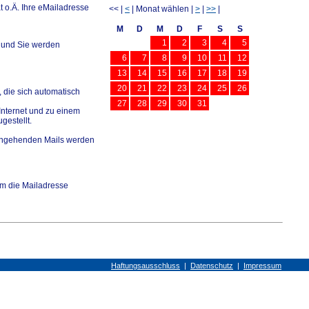
 o.Ä. Ihre eMailadresse
<< |
<
| Monat wählen |
>
|
>>
|
M
D
M
D
F
S
S
1
2
3
4
5
 und Sie werden
6
7
8
9
10
11
12
13
14
15
16
17
18
19
20
21
22
23
24
25
26
 die sich automatisch
27
28
29
30
31
Internet und zu einem
gestellt.
 eingehenden Mails werden
m die Mailadresse
Haftungsausschluss
|
Datenschutz
|
Impressum