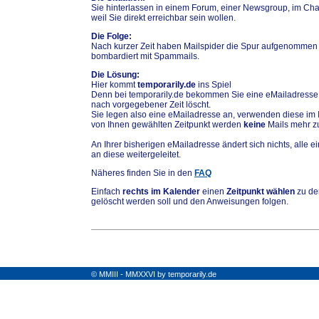
Sie hinterlassen in einem Forum, einer Newsgroup, im Chat
weil Sie direkt erreichbar sein wollen.
Die Folge:
Nach kurzer Zeit haben Mailspider die Spur aufgenommen
bombardiert mit Spammails.
Die Lösung:
Hier kommt
temporarily.de
ins Spiel
Denn bei temporarily.de bekommen Sie eine eMailadresse,
nach vorgegebener Zeit löscht.
Sie legen also eine eMailadresse an, verwenden diese im 
von Ihnen gewählten Zeitpunkt werden
keine
Mails mehr zu
An Ihrer bisherigen eMailadresse ändert sich nichts, alle
an diese weitergeleitet.
Näheres finden Sie in den
FAQ
Einfach
rechts im Kalender
einen
Zeitpunkt wählen
zu de
gelöscht werden soll und den Anweisungen folgen.
© MMIII - MMXXVI by temporarily.de