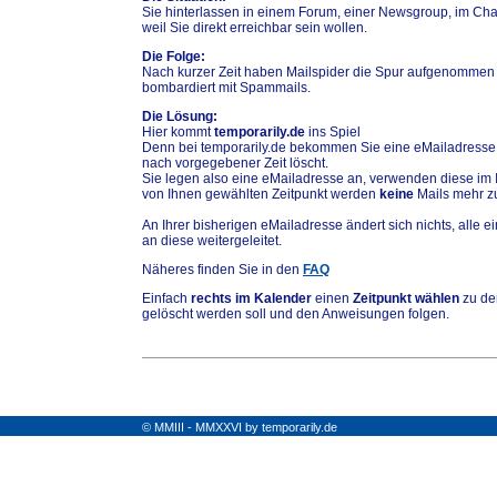
Sie hinterlassen in einem Forum, einer Newsgroup, im Chat
weil Sie direkt erreichbar sein wollen.
Die Folge:
Nach kurzer Zeit haben Mailspider die Spur aufgenommen
bombardiert mit Spammails.
Die Lösung:
Hier kommt
temporarily.de
ins Spiel
Denn bei temporarily.de bekommen Sie eine eMailadresse,
nach vorgegebener Zeit löscht.
Sie legen also eine eMailadresse an, verwenden diese im 
von Ihnen gewählten Zeitpunkt werden
keine
Mails mehr zu
An Ihrer bisherigen eMailadresse ändert sich nichts, alle
an diese weitergeleitet.
Näheres finden Sie in den
FAQ
Einfach
rechts im Kalender
einen
Zeitpunkt wählen
zu de
gelöscht werden soll und den Anweisungen folgen.
© MMIII - MMXXVI by temporarily.de