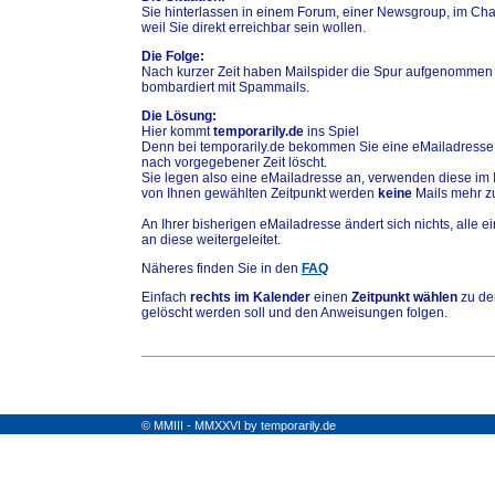
Sie hinterlassen in einem Forum, einer Newsgroup, im Chat
weil Sie direkt erreichbar sein wollen.
Die Folge:
Nach kurzer Zeit haben Mailspider die Spur aufgenommen
bombardiert mit Spammails.
Die Lösung:
Hier kommt
temporarily.de
ins Spiel
Denn bei temporarily.de bekommen Sie eine eMailadresse,
nach vorgegebener Zeit löscht.
Sie legen also eine eMailadresse an, verwenden diese im 
von Ihnen gewählten Zeitpunkt werden
keine
Mails mehr zu
An Ihrer bisherigen eMailadresse ändert sich nichts, alle
an diese weitergeleitet.
Näheres finden Sie in den
FAQ
Einfach
rechts im Kalender
einen
Zeitpunkt wählen
zu de
gelöscht werden soll und den Anweisungen folgen.
© MMIII - MMXXVI by temporarily.de