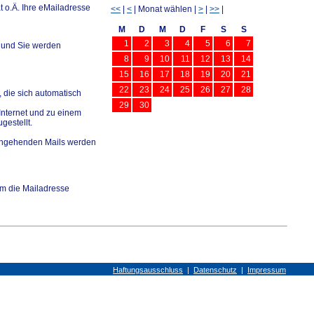
 o.Ä. Ihre eMailadresse
<<
|
<
| Monat wählen |
>
|
>>
|
M
D
M
D
F
S
S
1
2
3
4
5
6
7
 und Sie werden
8
9
10
11
12
13
14
15
16
17
18
19
20
21
22
23
24
25
26
27
28
 die sich automatisch
29
30
Internet und zu einem
gestellt.
 eingehenden Mails werden
m die Mailadresse
Haftungsausschluss
|
Datenschutz
|
Impressum