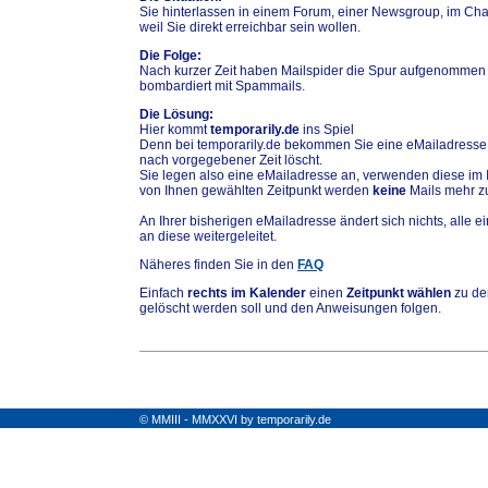
Sie hinterlassen in einem Forum, einer Newsgroup, im Chat
weil Sie direkt erreichbar sein wollen.
Die Folge:
Nach kurzer Zeit haben Mailspider die Spur aufgenommen
bombardiert mit Spammails.
Die Lösung:
Hier kommt
temporarily.de
ins Spiel
Denn bei temporarily.de bekommen Sie eine eMailadresse,
nach vorgegebener Zeit löscht.
Sie legen also eine eMailadresse an, verwenden diese im 
von Ihnen gewählten Zeitpunkt werden
keine
Mails mehr zu
An Ihrer bisherigen eMailadresse ändert sich nichts, alle
an diese weitergeleitet.
Näheres finden Sie in den
FAQ
Einfach
rechts im Kalender
einen
Zeitpunkt wählen
zu de
gelöscht werden soll und den Anweisungen folgen.
© MMIII - MMXXVI by temporarily.de