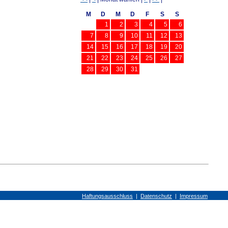
M
D
M
D
F
S
S
1
2
3
4
5
6
7
8
9
10
11
12
13
14
15
16
17
18
19
20
21
22
23
24
25
26
27
28
29
30
31
Haftungsausschluss
|
Datenschutz
|
Impressum