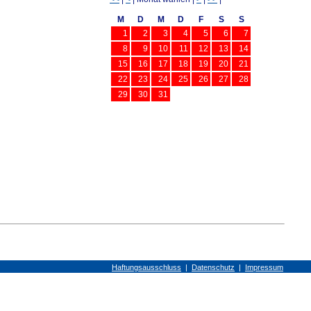
M
D
M
D
F
S
S
1
2
3
4
5
6
7
8
9
10
11
12
13
14
15
16
17
18
19
20
21
22
23
24
25
26
27
28
29
30
31
Haftungsausschluss
|
Datenschutz
|
Impressum