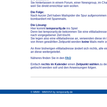
Sie hinterlassen in einem Forum, einer Newsgroup, im Chat
weil Sie direkt erreichbar sein wollen.
Die Folge:
Nach kurzer Zeit haben Mailspider die Spur aufgenommen
bombardiert mit Spammails.
Die Lösung:
Hier kommt
temporarily.de
ins Spiel
Denn bei temporarily.de bekommen Sie eine eMailadresse,
nach vorgegebener Zeit löscht.
Sie legen also eine eMailadresse an, verwenden diese im 
von Ihnen gewählten Zeitpunkt werden
keine
Mails mehr zu
An Ihrer bisherigen eMailadresse ändert sich nichts, alle
an diese weitergeleitet.
Näheres finden Sie in den
FAQ
Einfach
rechts im Kalender
einen
Zeitpunkt wählen
zu de
gelöscht werden soll und den Anweisungen folgen.
© MMIII - MMXXVI by temporarily.de