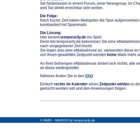
Sie hinterlassen in einem Forum, einer Newsgroup, im Chat
weil Sie direkt erreichbar sein wollen.
Die Folge:
Nach kurzer Zeit haben Mailspider die Spur aufgenommen
bombardiert mit Spammails.
Die Lösung:
Hier kommt
temporarily.de
ins Spiel
Denn bei temporarily.de bekommen Sie eine eMailadresse,
nach vorgegebener Zeit löscht.
Sie legen also eine eMailadresse an, verwenden diese im 
von Ihnen gewählten Zeitpunkt werden
keine
Mails mehr zu
An Ihrer bisherigen eMailadresse ändert sich nichts, alle
an diese weitergeleitet.
Näheres finden Sie in den
FAQ
Einfach
rechts im Kalender
einen
Zeitpunkt wählen
zu de
gelöscht werden soll und den Anweisungen folgen.
© MMIII - MMXXVI by temporarily.de