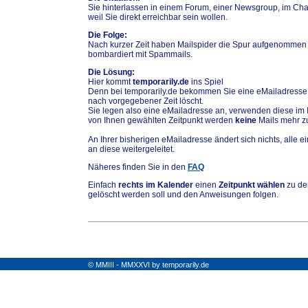
Sie hinterlassen in einem Forum, einer Newsgroup, im Chat
weil Sie direkt erreichbar sein wollen.
Die Folge:
Nach kurzer Zeit haben Mailspider die Spur aufgenommen
bombardiert mit Spammails.
Die Lösung:
Hier kommt
temporarily.de
ins Spiel
Denn bei temporarily.de bekommen Sie eine eMailadresse,
nach vorgegebener Zeit löscht.
Sie legen also eine eMailadresse an, verwenden diese im 
von Ihnen gewählten Zeitpunkt werden
keine
Mails mehr zu
An Ihrer bisherigen eMailadresse ändert sich nichts, alle
an diese weitergeleitet.
Näheres finden Sie in den
FAQ
Einfach
rechts im Kalender
einen
Zeitpunkt wählen
zu de
gelöscht werden soll und den Anweisungen folgen.
© MMIII - MMXXVI by temporarily.de