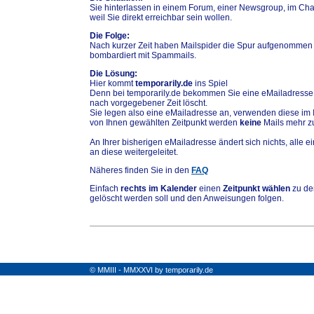
Sie hinterlassen in einem Forum, einer Newsgroup, im Chat
weil Sie direkt erreichbar sein wollen.
Die Folge:
Nach kurzer Zeit haben Mailspider die Spur aufgenommen
bombardiert mit Spammails.
Die Lösung:
Hier kommt
temporarily.de
ins Spiel
Denn bei temporarily.de bekommen Sie eine eMailadresse,
nach vorgegebener Zeit löscht.
Sie legen also eine eMailadresse an, verwenden diese im 
von Ihnen gewählten Zeitpunkt werden
keine
Mails mehr zu
An Ihrer bisherigen eMailadresse ändert sich nichts, alle
an diese weitergeleitet.
Näheres finden Sie in den
FAQ
Einfach
rechts im Kalender
einen
Zeitpunkt wählen
zu de
gelöscht werden soll und den Anweisungen folgen.
© MMIII - MMXXVI by temporarily.de