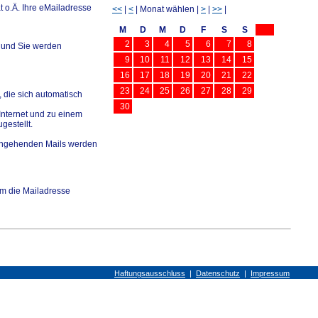
 o.Ä. Ihre eMailadresse
<<
|
<
| Monat wählen |
>
|
>>
|
M
D
M
D
F
S
S
2
3
4
5
6
7
8
 und Sie werden
9
10
11
12
13
14
15
16
17
18
19
20
21
22
23
24
25
26
27
28
29
 die sich automatisch
30
Internet und zu einem
gestellt.
 eingehenden Mails werden
m die Mailadresse
Haftungsausschluss
|
Datenschutz
|
Impressum