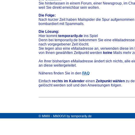
Sie hinterlassen in einem Forum, einer Newsgroup, im Chat
weil Sie direkt erreichbar sein wollen.
Die Folge:
Nach kurzer Zeit haben Mailspider die Spur aufgenommen
bombardiert mit Spammails.
Die Lösung:
Hier kommt
temporarily.de
ins Spiel
Denn bei temporarily.de bekommen Sie eine eMailadresse,
nach vorgegebener Zeit löscht.
Sie legen also eine eMailadresse an, verwenden diese im 
von Ihnen gewählten Zeitpunkt werden
keine
Mails mehr zu
An Ihrer bisherigen eMailadresse ändert sich nichts, alle
an diese weitergeleitet.
Näheres finden Sie in den
FAQ
Einfach
rechts im Kalender
einen
Zeitpunkt wählen
zu de
gelöscht werden soll und den Anweisungen folgen.
© MMIII - MMXXVI by temporarily.de