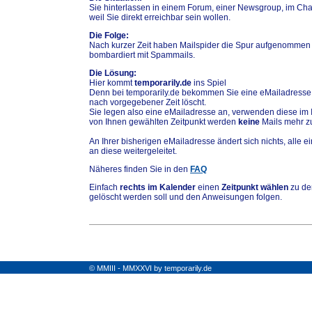
Sie hinterlassen in einem Forum, einer Newsgroup, im Chat
weil Sie direkt erreichbar sein wollen.
Die Folge:
Nach kurzer Zeit haben Mailspider die Spur aufgenommen
bombardiert mit Spammails.
Die Lösung:
Hier kommt
temporarily.de
ins Spiel
Denn bei temporarily.de bekommen Sie eine eMailadresse,
nach vorgegebener Zeit löscht.
Sie legen also eine eMailadresse an, verwenden diese im 
von Ihnen gewählten Zeitpunkt werden
keine
Mails mehr zu
An Ihrer bisherigen eMailadresse ändert sich nichts, alle
an diese weitergeleitet.
Näheres finden Sie in den
FAQ
Einfach
rechts im Kalender
einen
Zeitpunkt wählen
zu de
gelöscht werden soll und den Anweisungen folgen.
© MMIII - MMXXVI by temporarily.de