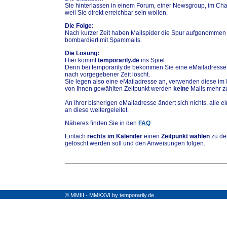
Sie hinterlassen in einem Forum, einer Newsgroup, im Chat
weil Sie direkt erreichbar sein wollen.
Die Folge:
Nach kurzer Zeit haben Mailspider die Spur aufgenommen
bombardiert mit Spammails.
Die Lösung:
Hier kommt
temporarily.de
ins Spiel
Denn bei temporarily.de bekommen Sie eine eMailadresse,
nach vorgegebener Zeit löscht.
Sie legen also eine eMailadresse an, verwenden diese im 
von Ihnen gewählten Zeitpunkt werden
keine
Mails mehr zu
An Ihrer bisherigen eMailadresse ändert sich nichts, alle
an diese weitergeleitet.
Näheres finden Sie in den
FAQ
Einfach
rechts im Kalender
einen
Zeitpunkt wählen
zu de
gelöscht werden soll und den Anweisungen folgen.
© MMIII - MMXXVI by temporarily.de